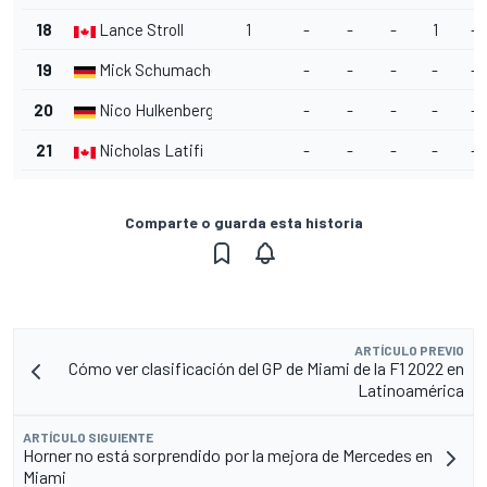
18
Lance Stroll
1
-
-
-
1
-
19
Mick Schumacher
-
-
-
-
-
20
Nico Hulkenberg
-
-
-
-
-
21
Nicholas Latifi
-
-
-
-
-
Comparte o guarda esta historia
ARTÍCULO PREVIO
Cómo ver clasificación del GP de Miami de la F1 2022 en
Latinoamérica
ARTÍCULO SIGUIENTE
Horner no está sorprendido por la mejora de Mercedes en
Miami