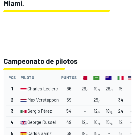
Miami.
Campeonato de pilotos
POS
PILOTO
PUNTOS
1
Charles Leclerc
86
26
19
26
15
-
/1
/2
/1
2
Max Verstappen
59
-
25
-
34
-
/1
3
Sergio Pérez
54
-
12
18
24
-
/4
/2
4
George Russell
49
12
10
15
12
-
/4
/5
/3
5
Carlos Sainz
38
18
15
-
5
-
/2
/3