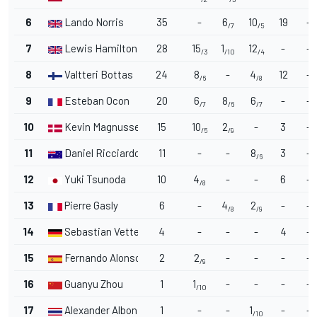
6
Lando Norris
35
-
6
10
19
-
/7
/5
7
Lewis Hamilton
28
15
1
12
-
-
/3
/10
/4
8
Valtteri Bottas
24
8
-
4
12
-
/6
/8
9
Esteban Ocon
20
6
8
6
-
-
/7
/6
/7
10
Kevin Magnussen
15
10
2
-
3
-
/5
/9
11
Daniel Ricciardo
11
-
-
8
3
-
/6
12
Yuki Tsunoda
10
4
-
-
6
-
/8
13
Pierre Gasly
6
-
4
2
-
-
/8
/9
14
Sebastian Vettel
4
-
-
-
4
-
15
Fernando Alonso
2
2
-
-
-
-
/9
16
Guanyu Zhou
1
1
-
-
-
-
/10
17
Alexander Albon
1
-
-
1
-
-
/10