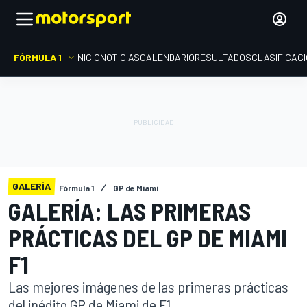
FÓRMULA 1
INICIO
NOTICIAS
CALENDARIO
RESULTADOS
CLASIFICAC
GALERÍA
Fórmula 1
GP de Miami
GALERÍA: LAS PRIMERAS
PRÁCTICAS DEL GP DE MIAMI
F1
Las mejores imágenes de las primeras prácticas
del inédito GP de Miami de F1.