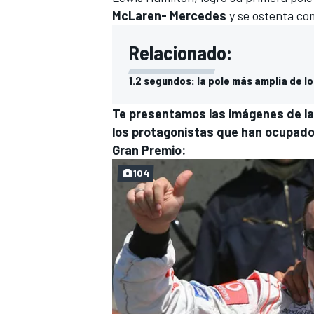
McLaren- Mercedes
y se ostenta co
FÓRMULA E
Relacionado:
1.2 segundos: la pole más amplia de lo
Te presentamos las imágenes de las 
los protagonistas que han ocupado 
Gran Premio:
104
WRC