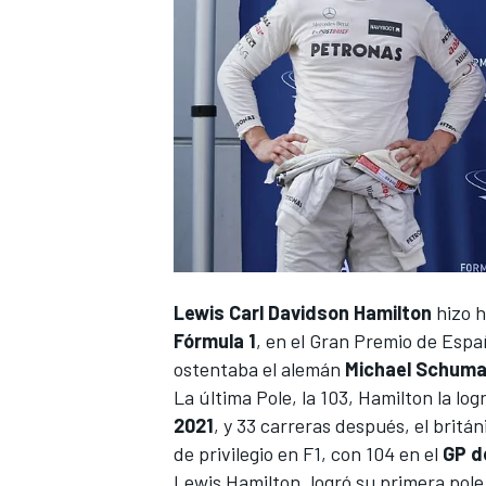
NASCAR CUP
Lewis Carl Davidson Hamilton
hizo h
Fórmula 1
, en el Gran Premio de Esp
ostentaba el alemán
Michael Schum
La última Pole, la 103, Hamilton la l
2021
, y 33 carreras después, el bri
de privilegio en F1, con 104 en el
GP d
Lewis Hamilton, logró su primera pole