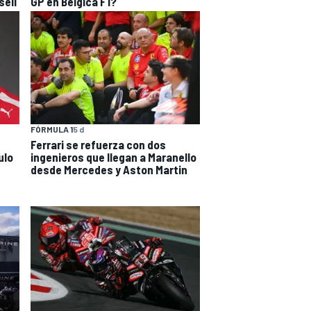
sell
GP en Bélgica F1?
FÓRMULA 1
5 d
Ferrari se refuerza con dos
ulo
ingenieros que llegan a Maranello
desde Mercedes y Aston Martin