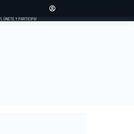
favoritos
Haz que se oiga tu voz
comentando artículos.
1, ÚNETE Y PARTICIPA!
INICIAR SESIÓN
EDICIÓN
LATINOAMÉRICA