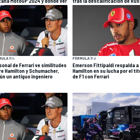
taña MotoGP 2024 y dónde ver
tras la descalificación de Rus
ULA 1
1 h
FÓRMULA 1
1 d
sonal de Ferrari ve similitudes
Emerson Fittipaldi respalda a
re Hamilton y Schumacher,
Hamilton en su lucha por el tít
ún un antiguo ingeniero
de F1 con Ferrari