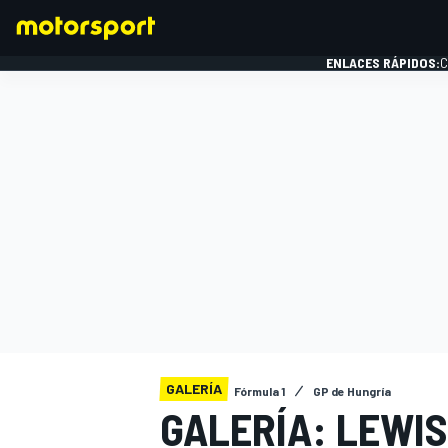
ENLACES RÁPIDOS:
C
FÓRMULA 1
GALERÍA
Fórmula 1
GP de Hungría
GALERÍA: LEWIS