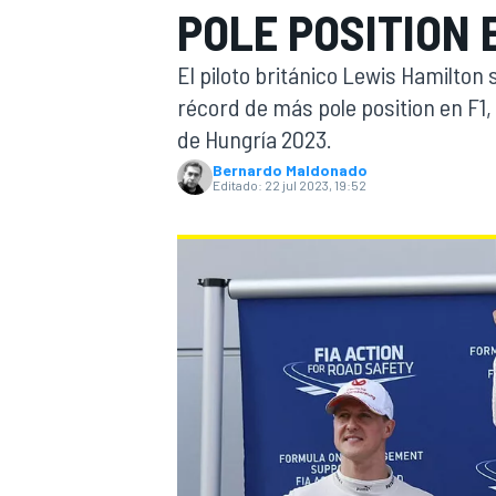
POLE POSITION 
INDYCAR
El piloto británico Lewis Hamilton s
récord de más pole position en F1,
de Hungría 2023.
Bernardo Maldonado
Editado:
22 jul 2023, 19:52
MOTOGP