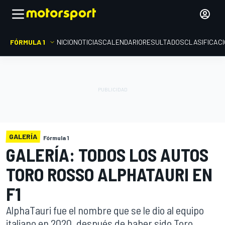
FÓRMULA 1
INICIO
NOTICIAS
CALENDARIO
RESULTADOS
CLASIFICAC
GALERÍA
Fórmula 1
GALERÍA: TODOS LOS AUTOS
TORO ROSSO ALPHATAURI EN
F1
AlphaTauri fue el nombre que se le dio al equipo
italiano en 2020, después de haber sido Toro