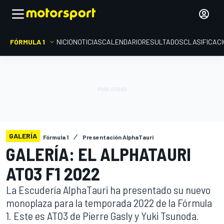
FÓRMULA 1
INICIO
NOTICIAS
CALENDARIO
RESULTADOS
CLASIFICAC
GALERÍA
Fórmula 1
Presentación AlphaTauri
GALERÍA: EL ALPHATAURI
AT03 F1 2022
La Escudería AlphaTauri ha presentado su nuevo
monoplaza para la temporada 2022 de la Fórmula
1. Este es AT03 de Pierre Gasly y Yuki Tsunoda.