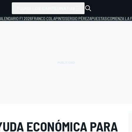
TODOS LOS CAMPEONATOS
ALENDARIO F1 2026
FRANCO COLAPINTO
SERGIO PÉREZ
APUESTAS
¡COMIENZA LA F
YUDA ECONÓMICA PARA