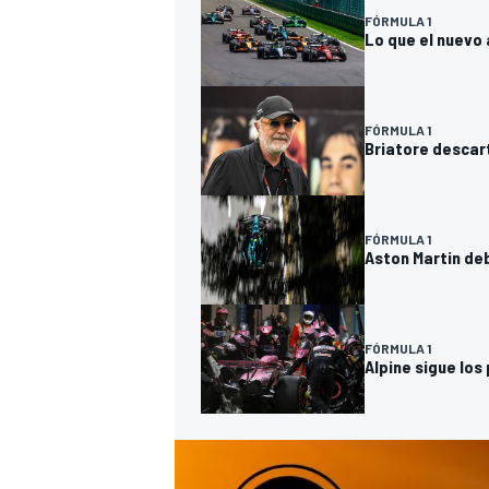
FÓRMULA 1
Lo que el nuevo 
FÓRMULA 1
Briatore descart
FÓRMULA 1
Aston Martin deb
MÁS CATEGORÍAS
FÓRMULA 1
Alpine sigue los