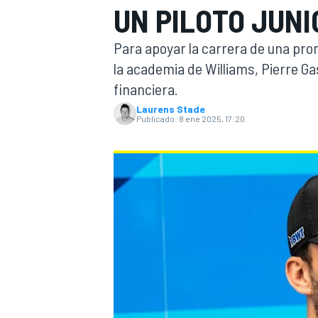
UN PILOTO JUNI
INDYCAR
Para apoyar la carrera de una pr
la academia de Williams, Pierre Ga
financiera.
Laurens Stade
Publicado:
8 ene 2025, 17:20
MOTOGP