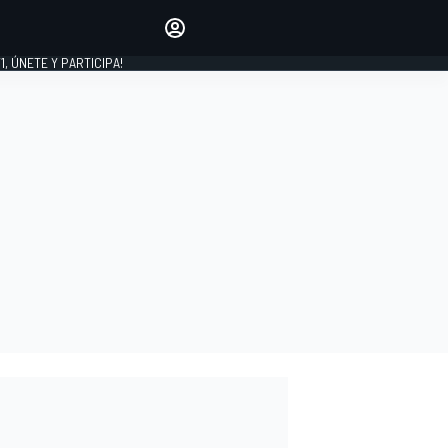
favoritos
Haz que se oiga tu voz
comentando artículos.
1, ÚNETE Y PARTICIPA!
INICIAR SESIÓN
EDICIÓN
LATINOAMÉRICA