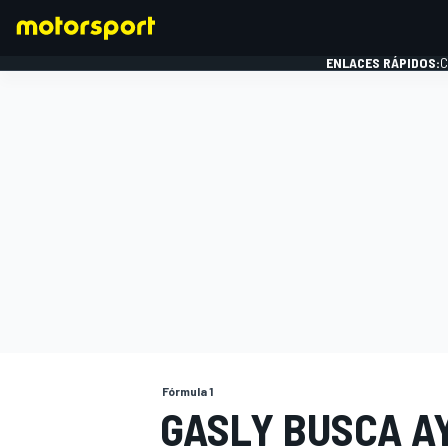
ENLACES RÁPIDOS:
C
FÓRMULA 1
Fórmula 1
GASLY BUSCA A