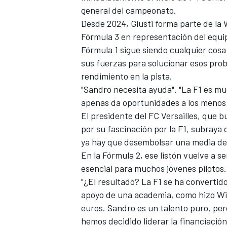
general del campeonato.
FÓRMULA E
Desde 2024, Giusti forma parte de la
Fórmula 3 en representación del equi
Fórmula 1 sigue siendo cualquier cosa
sus fuerzas para solucionar esos prob
rendimiento en la pista.
"Sandro necesita ayuda". "La F1 es mu
apenas da oportunidades a los menos a
El presidente del FC Versailles, que b
por su fascinación por la F1, subraya 
ya hay que desembolsar una media de 
En la Fórmula 2, ese listón vuelve a s
WRC
esencial para muchos jóvenes pilotos.
"¿El resultado? La F1 se ha convertido
apoyo de una academia, como hizo Wil
euros. Sandro es un talento puro, per
hemos decidido liderar la financiació