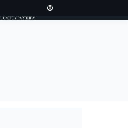
favoritos
Haz que se oiga tu voz
comentando artículos.
1, ÚNETE Y PARTICIPA!
INICIAR SESIÓN
EDICIÓN
LATINOAMÉRICA