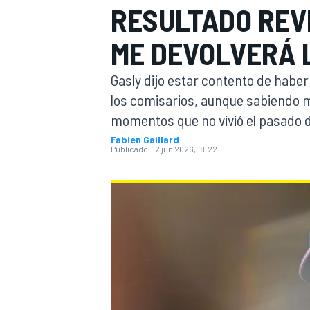
RESULTADO REV
INDYCAR
ME DEVOLVERÁ L
Gasly dijo estar contento de haber
los comisarios, aunque sabiendo mu
momentos que no vivió el pasado d
Fabien Gaillard
Publicado:
12 jun 2026, 18:22
MOTOGP