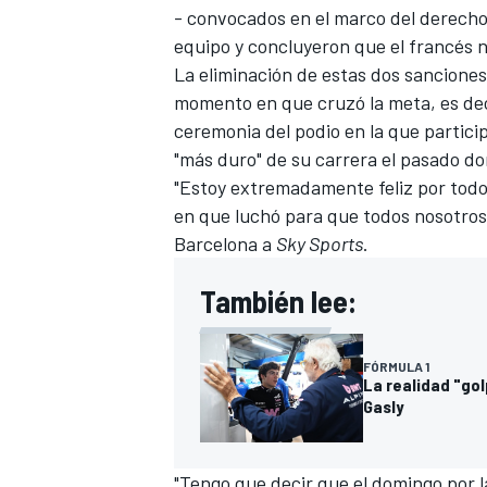
- convocados en el marco del derecho
FÓRMULA E
equipo y concluyeron que el francés 
La eliminación de estas dos sanciones 
momento en que cruzó la meta, es dec
ceremonia del podio en la que particip
"más duro" de su carrera
el pasado do
"Estoy extremadamente feliz por todo 
en que luchó para que todos nosotros 
Barcelona a
Sky Sports
.
También lee:
WRC
FÓRMULA 1
La realidad "gol
Gasly
"Tengo que decir que el domingo por 