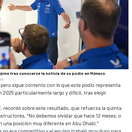
lpine tras conocerse la noticia de su podio en Mónaco.
ges
, pero sigue contento con lo que este podio representa
2025 particularmente largo y difícil, tras elegir
 recordó sobre este resultado, que refuerza la quinta
nstructores. "No debemos olvidar que hace 12 meses, o
n una posición muy diferente en Abu Dhabi."
e no era competitivo y el equipo trabajó muy duro para