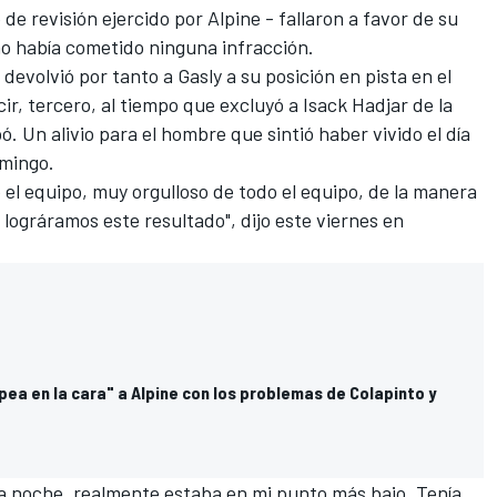
 de revisión ejercido por
Alpine
- fallaron a favor de su
no había cometido ninguna infracción.
devolvió por tanto a Gasly a su posición en pista en el
ir, tercero, al tiempo que excluyó a
Isack Hadjar
de la
ó. Un alivio para el hombre que sintió haber vivido
el día
mingo.
el equipo, muy orgulloso de todo el equipo, de la manera
lográramos este resultado", dijo este viernes en
pea en la cara" a Alpine con los problemas de Colapinto y
la noche, realmente estaba en mi punto más bajo. Tenía