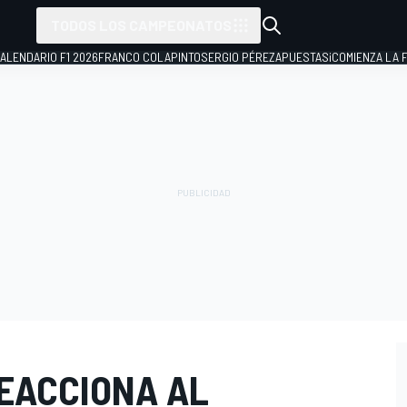
TODOS LOS CAMPEONATOS
ALENDARIO F1 2026
FRANCO COLAPINTO
SERGIO PÉREZ
APUESTAS
¡COMIENZA LA F
REACCIONA AL