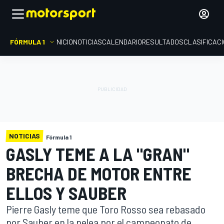
FÓRMULA 1
INICIO
NOTICIAS
CALENDARIO
RESULTADOS
CLASIFICAC
NOTICIAS
Fórmula 1
GASLY TEME A LA "GRAN"
BRECHA DE MOTOR ENTRE
ELLOS Y SAUBER
Pierre Gasly teme que Toro Rosso sea rebasado
por Sauber en la pelea por el campeonato de