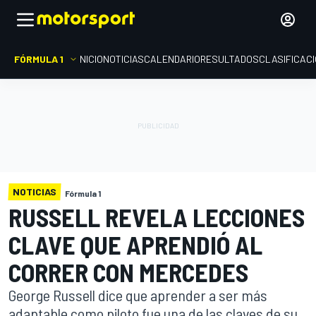
FÓRMULA 1
INICIO
NOTICIAS
CALENDARIO
RESULTADOS
CLASIFICAC
NOTICIAS
Fórmula 1
RUSSELL REVELA LECCIONES
CLAVE QUE APRENDIÓ AL
CORRER CON MERCEDES
George Russell dice que aprender a ser más
adaptable como piloto fue una de las claves de su