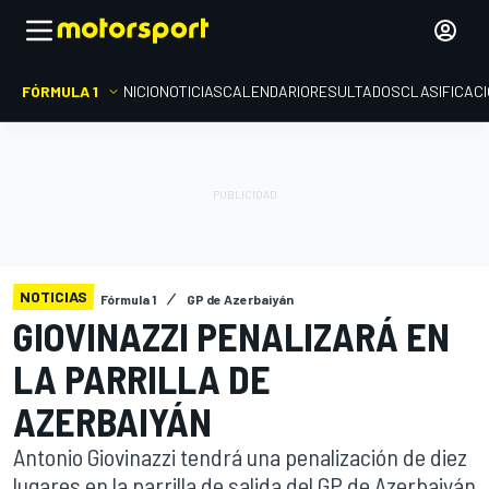
FÓRMULA 1
INICIO
NOTICIAS
CALENDARIO
RESULTADOS
CLASIFICAC
NOTICIAS
Fórmula 1
GP de Azerbaiyán
GIOVINAZZI PENALIZARÁ EN
LA PARRILLA DE
AZERBAIYÁN
Antonio Giovinazzi tendrá una penalización de diez
lugares en la parrilla de salida del GP de Azerbaiyán