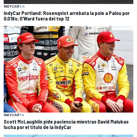
INDYCAR
4 h
IndyCar Portland: Rosenqvist arrebata la pole a Palou por
0.018s; O’Ward fuera del top 12
INDYCAR
7 h
Scott McLaughlin pide paciencia mientras David Malukas
lucha por el título de la IndyCar