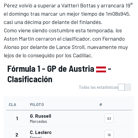
Pérez
volvió a superar a
Valtteri Bottas
y arrancará 19°
el domingo tras marcar un mejor tiempo de 1m08s945,
casi una décima por delante del finlandés.
Como viene siendo costumbre esta temporada, los
Aston Martin cerraron el clasificador, con
Fernando
Alonso
por delante de
Lance Stroll
, nuevamente muy
lejos de lo conseguido por los
Cadillac
.
Fórmula 1 - GP de Austria
-
Clasificación
Todas las estadísticas
CLA
PILOTO
#
G. Russell
1
63
Mercedes
C. Leclerc
2
16
Ferrari