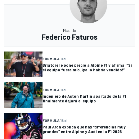
Más de
Federico Faturos
FÓRMULA 1
1 d
Briatore le pone precio a Alpine F1 y afirma: “Si
el equipo fuera mío, ¡ya lo habría vendido!”
FÓRMULA 1
1 d
Ingeniero de Aston Martin apartado de la F1
finalmente dejará el equipo
FÓRMULA 1
6 d
Paul Aron explica que hay “diferencias muy
grandes” entre Alpine y Audi en la F1 2026