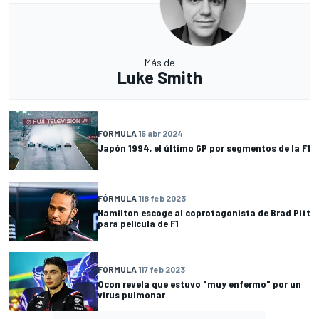
Más de
Luke Smith
FÓRMULA 1
5 abr 2024
Japón 1994, el último GP por segmentos de la F1
FÓRMULA 1
18 feb 2023
Hamilton escoge al coprotagonista de Brad Pitt
para película de F1
FÓRMULA 1
17 feb 2023
Ocon revela que estuvo "muy enfermo" por un
virus pulmonar