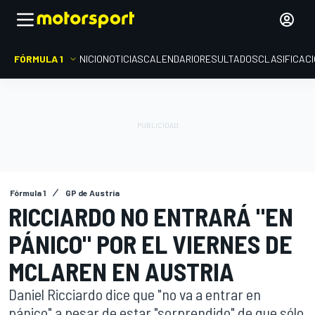
FÓRMULA 1
INICIO
NOTICIAS
CALENDARIO
RESULTADOS
CLASIFICAC
Fórmula 1
GP de Austria
RICCIARDO NO ENTRARÁ "EN
PÁNICO" POR EL VIERNES DE
MCLAREN EN AUSTRIA
Daniel Ricciardo dice que "no va a entrar en
pánico" a pesar de estar "sorprendido" de que sólo