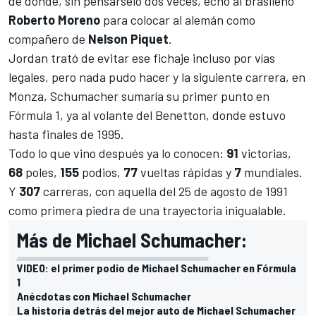
de donde, sin pensárselo dos veces, echó al brasileño
Roberto Moreno
para colocar al alemán como
compañero de
Nelson Piquet
.
Jordan trató de evitar ese fichaje incluso por vías
legales, pero nada pudo hacer y la siguiente carrera, en
Monza, Schumacher sumaría su primer punto en
Fórmula 1, ya al volante del Benetton, donde estuvo
hasta finales de 1995.
Todo lo que vino después ya lo conocen:
91
victorias,
68
poles,
155
podios,
77
vueltas rápidas y
7
mundiales.
Y
307
carreras, con aquella del 25 de agosto de 1991
como primera piedra de una trayectoria inigualable.
Más de Michael Schumacher:
VIDEO: el primer podio de Michael Schumacher en Fórmula
1
Anécdotas con Michael Schumacher
La historia detrás del mejor auto de Michael Schumacher