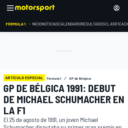
FÓRMULA 1
INICIO
NOTICIAS
CALENDARIO
RESULTADOS
CLASIFICAC
ARTÍCULO ESPECIAL
Fórmula 1
GP de Bélgica
GP DE BÉLGICA 1991: DEBUT
DE MICHAEL SCHUMACHER EN
LA F1
El 25 de agosto de 1991, un joven Michael
Schumacher disputaba su primer gran premio en