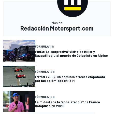
Más de
Redacción Motorsport.com
FÓRMULA 1
1 h
VIDEO: La 'sorpresiva' visita de Miller y
Razgatlioglu al mundo de Colapinto en Alpine
FÓRMULA 1
2 d
Ferrari F2002, un dominio a veces empañado
por las polémicas en la F1
FÓRMULA 1
2 d
La F1 destaca la “consistencia” de Franco
Colapinto en 2026