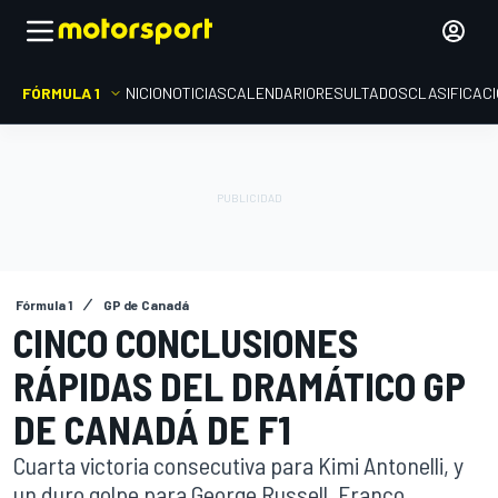
FÓRMULA 1
INICIO
NOTICIAS
CALENDARIO
RESULTADOS
CLASIFICAC
Fórmula 1
GP de Canadá
CINCO CONCLUSIONES
RÁPIDAS DEL DRAMÁTICO GP
DE CANADÁ DE F1
Cuarta victoria consecutiva para Kimi Antonelli, y
un duro golpe para George Russell. Franco