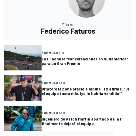
Más de
Federico Faturos
FÓRMULA 1
1 d
La F1 admite "conversaciones en Sudamérica"
para un Gran Premio
FÓRMULA 1
3 d
Briatore le pone precio a Alpine F1 y afirma: “Si
el equipo fuera mío, ¡ya lo habría vendido!”
FÓRMULA 1
3 d
Ingeniero de Aston Martin apartado de la F1
finalmente dejará el equipo