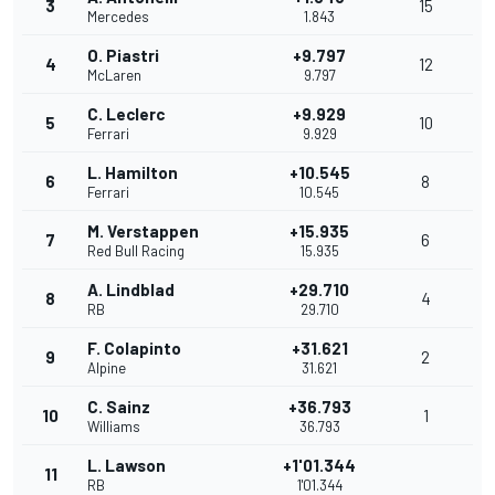
3
15
Mercedes
1.843
O. Piastri
+9.797
4
12
McLaren
9.797
C. Leclerc
+9.929
5
10
Ferrari
9.929
L. Hamilton
+10.545
6
8
Ferrari
10.545
M. Verstappen
+15.935
7
6
Red Bull Racing
15.935
A. Lindblad
+29.710
8
4
RB
29.710
F. Colapinto
+31.621
9
2
Alpine
31.621
C. Sainz
+36.793
10
1
Williams
36.793
L. Lawson
+1'01.344
11
RB
1'01.344