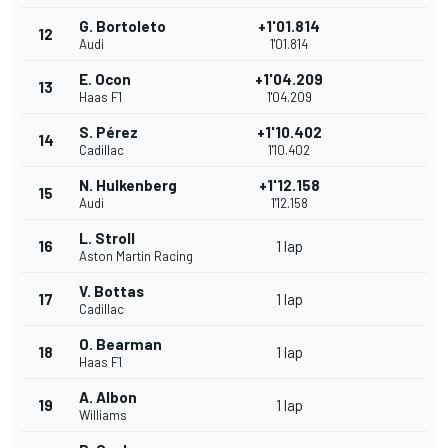
G. Bortoleto
+1'01.814
12
Audi
1'01.814
E. Ocon
+1'04.209
13
Haas F1
1'04.209
S. Pérez
+1'10.402
14
Cadillac
1'10.402
N. Hulkenberg
+1'12.158
15
Audi
1'12.158
L. Stroll
16
1 lap
Aston Martin Racing
V. Bottas
17
1 lap
Cadillac
O. Bearman
18
1 lap
Haas F1
A. Albon
19
1 lap
Williams