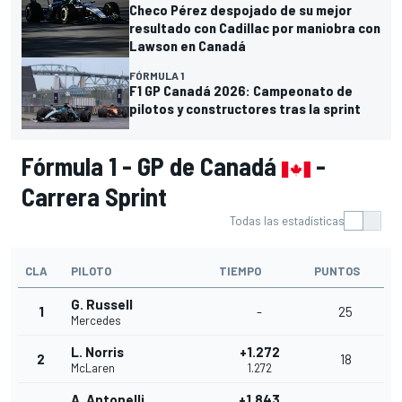
Checo Pérez despojado de su mejor
resultado con Cadillac por maniobra con
Lawson en Canadá
FÓRMULA 1
F1 GP Canadá 2026: Campeonato de
pilotos y constructores tras la sprint
Fórmula 1 - GP de Canadá
-
Carrera Sprint
Todas las estadísticas
CLA
PILOTO
TIEMPO
PUNTOS
G. Russell
1
-
25
Mercedes
L. Norris
+1.272
2
18
McLaren
1.272
A. Antonelli
+1.843