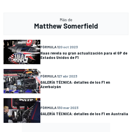
Más de
Matthew Somerfield
FÓRMULA 1
20 oct 2023
Haas revela su gran actualización para el GP de
Estados Unidos de F1
FÓRMULA 1
27 abr 2023
GALERÍA TÉCNICA: detalles de los F1 en
Azerbaiyán
FÓRMULA 1
30 mar 2023
GALERÍA TÉCNICA: detalles de los F1 en Australia