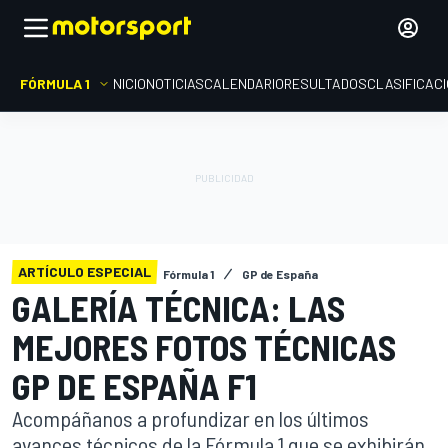
FÓRMULA 1
INICIO
NOTICIAS
CALENDARIO
RESULTADOS
CLASIFICAC
ARTÍCULO ESPECIAL
Fórmula 1
GP de España
GALERÍA TÉCNICA: LAS
MEJORES FOTOS TÉCNICAS
GP DE ESPAÑA F1
Acompáñanos a profundizar en los últimos
avances técnicos de la Fórmula 1 que se exhibirán