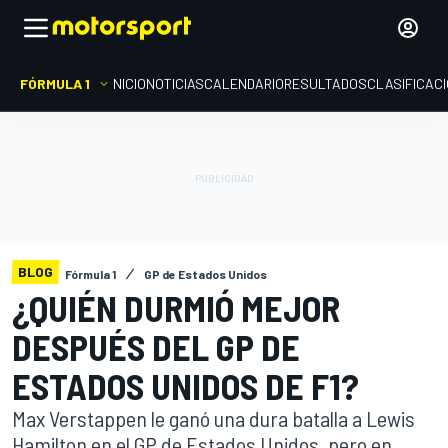
FÓRMULA 1
INICIO
NOTICIAS
CALENDARIO
RESULTADOS
CLASIFICAC
BLOG
Fórmula 1
GP de Estados Unidos
¿QUIÉN DURMIÓ MEJOR
DESPUÉS DEL GP DE
ESTADOS UNIDOS DE F1?
Max Verstappen le ganó una dura batalla a Lewis
Hamilton en el GP de Estados Unidos, pero en