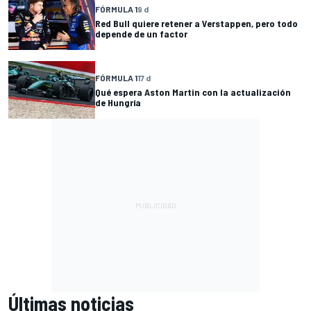
FÓRMULA 1
9 d
Red Bull quiere retener a Verstappen, pero todo
depende de un factor
FÓRMULA 1
17 d
Qué espera Aston Martin con la actualización
de Hungría
Últimas noticias