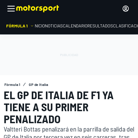
FÓRMULA 1
INICIO
NOTICIAS
CALENDARIO
RESULTADOS
CLASIFICAC
Fórmula 1
GP de Italia
EL GP DE ITALIA DE F1 YA
TIENE A SU PRIMER
PENALIZADO
Valtteri Bottas penalizará en la parrilla de salida del
GP de Italia por tercera vez en seis carreras, tras