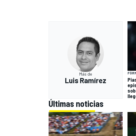
FÓRM
Más de
Luis Ramírez
Pia
epi
sob
lleg
Últimas noticias