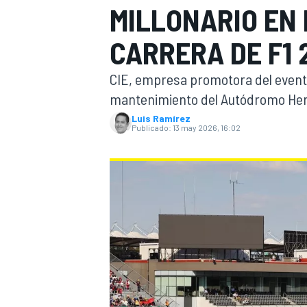
MILLONARIO EN
INDYCAR
CARRERA DE F1 
CIE, empresa promotora del evento
mantenimiento del Autódromo He
Luis Ramírez
Publicado:
13 may 2026, 16:02
MOTOGP