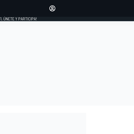
favoritos
Haz que se oiga tu voz
comentando artículos.
1, ÚNETE Y PARTICIPA!
INICIAR SESIÓN
EDICIÓN
LATINOAMÉRICA