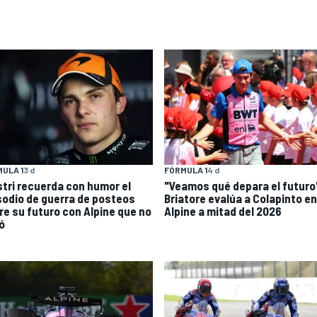
ULA 1
3 d
FÓRMULA 1
4 d
stri recuerda con humor el
"Veamos qué depara el futuro
sodio de guerra de posteos
Briatore evalúa a Colapinto en
re su futuro con Alpine que no
Alpine a mitad del 2026
ó