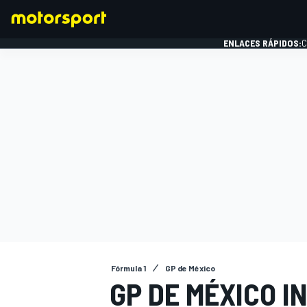
ENLACES RÁPIDOS:
C
FÓRMULA 1
Fórmula 1
GP de México
GP DE MÉXICO I