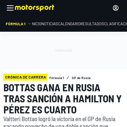
FÓRMULA 1
INICIO
NOTICIAS
CALENDARIO
RESULTADOS
CLASIFICAC
CRÓNICA DE CARRERA
Fórmula 1
GP de Rusia
BOTTAS GANA EN RUSIA
TRAS SANCIÓN A HAMILTON Y
PÉREZ ES CUARTO
Valtteri Bottas logró la victoria en el GP de Rusia
sacando provecho de una doble sanción que