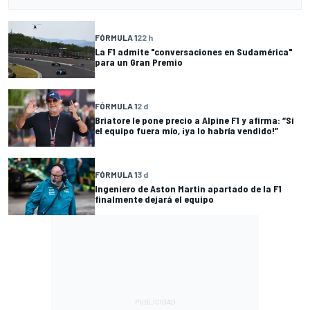
FÓRMULA 1
22 h
La F1 admite "conversaciones en Sudamérica"
para un Gran Premio
FÓRMULA 1
2 d
Briatore le pone precio a Alpine F1 y afirma: “Si
el equipo fuera mío, ¡ya lo habría vendido!”
FÓRMULA 1
3 d
Ingeniero de Aston Martin apartado de la F1
finalmente dejará el equipo