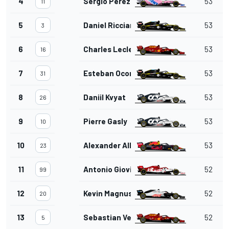
4
Sergio Pérez
53
11
5
Daniel Ricciardo
53
3
6
Charles Leclerc
53
16
7
Esteban Ocon
53
31
8
Daniil Kvyat
53
26
9
Pierre Gasly
53
10
10
Alexander Albon
53
23
11
Antonio Giovinazzi
52
99
12
Kevin Magnussen
52
20
13
Sebastian Vettel
52
5