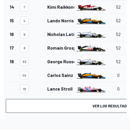
14
Kimi Raikkonen
52
7
15
Lando Norris
52
4
16
Nicholas Latifi
52
6
17
Romain Grosjean
52
8
18
George Russell
52
63
Carlos Sainz Jr.
0
55
Lance Stroll
0
18
VER LOS RESULTADO