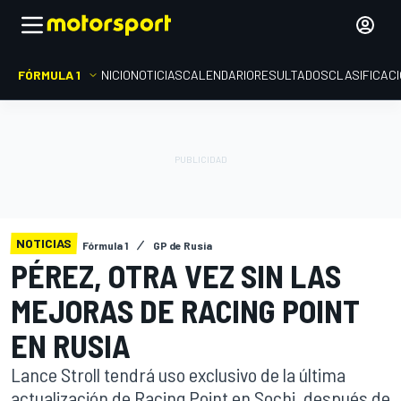
FÓRMULA 1
INICIO
NOTICIAS
CALENDARIO
RESULTADOS
CLASIFICAC
NOTICIAS
Fórmula 1
GP de Rusia
PÉREZ, OTRA VEZ SIN LAS
MEJORAS DE RACING POINT
EN RUSIA
Lance Stroll tendrá uso exclusivo de la última
actualización de Racing Point en Sochi, después de