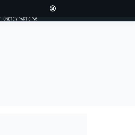
favoritos
Haz que se oiga tu voz
comentando artículos.
1, ÚNETE Y PARTICIPA!
INICIAR SESIÓN
EDICIÓN
LATINOAMÉRICA