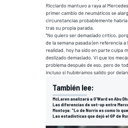
Ricciardo mantuvo a raya al Mercede
FÓRMULA E
primer cambio de neumáticos se alargó
circunstancias probablemente habría 
tras su propia parada.
"No quiero ser demasiado crítico, por
de la semana pasada (en referencia a la
realidad, hoy ha sido en parte culpa 
deslizado demasiado. Vi que los mecá
problema después de eso, pero de to
incluso si hubiéramos salido por del
También lee:
WRC
McLaren analizará a O'Ward en Abu Dha
Las diferencias de set-up entre Merce
Montoya: "Lo de Norris es como lo que
Las estadísticas que dejó el GP de Rus