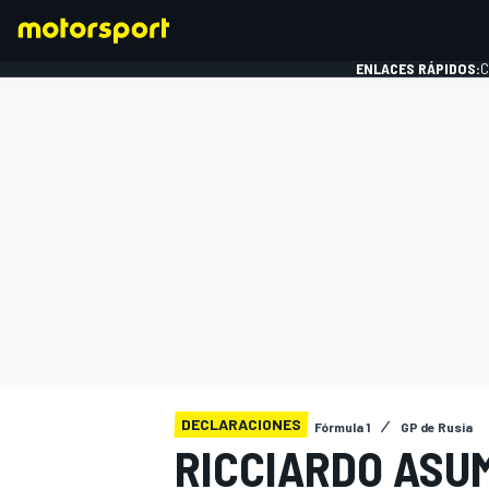
ENLACES RÁPIDOS:
C
FÓRMULA 1
DECLARACIONES
Fórmula 1
GP de Rusia
RICCIARDO ASU