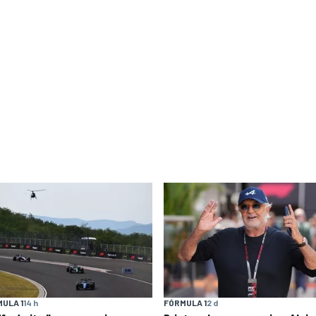
ULA 1
14 h
FÓRMULA 1
2 d