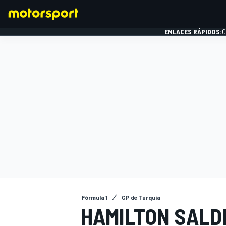
ENLACES RÁPIDOS:
C
FÓRMULA 1
Fórmula 1
GP de Turquía
HAMILTON SALD