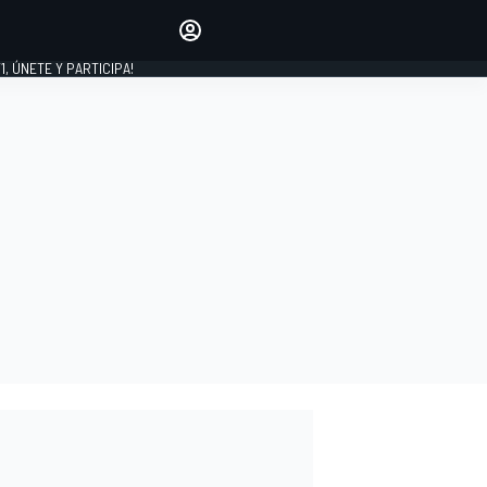
favoritos
Haz que se oiga tu voz
comentando artículos.
1, ÚNETE Y PARTICIPA!
INICIAR SESIÓN
EDICIÓN
LATINOAMÉRICA