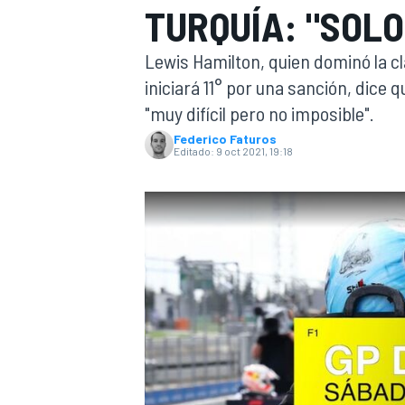
TURQUÍA: "SOLO
INDYCAR
Lewis Hamilton, quien dominó la cl
iniciará 11° por una sanción, dice qu
"muy difícil pero no imposible".
Federico Faturos
Editado:
9 oct 2021, 19:18
MOTOGP