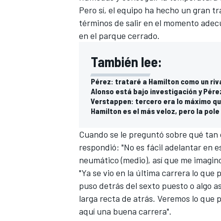
Pero sí, el equipo ha hecho un gran 
FÓRMULA E
términos de salir en el momento adecu
en el parque cerrado.
También lee:
Pérez: trataré a Hamilton como un riv
Alonso está bajo investigación y Pére
Verstappen: tercero era lo máximo q
Hamilton es el más veloz, pero la pole
Cuando se le preguntó sobre qué tan d
respondió: "No es fácil adelantar en
neumático (medio), así que me imagino
WRC
"Ya se vio en la última carrera lo qu
puso detrás del sexto puesto o algo as
larga recta de atrás. Veremos lo que 
aquí una buena carrera".