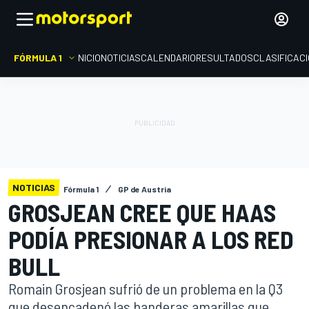
FÓRMULA 1
INICIO
NOTICIAS
CALENDARIO
RESULTADOS
CLASIFICAC
NOTICIAS
Fórmula 1
GP de Austria
GROSJEAN CREE QUE HAAS
PODÍA PRESIONAR A LOS RED
BULL
Romain Grosjean sufrió de un problema en la Q3
que desencadenó las banderas amarillas que