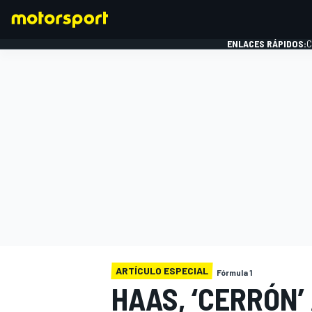
ENLACES RÁPIDOS:
C
FÓRMULA 1
ARTÍCULO ESPECIAL
Fórmula 1
HAAS, ‘CERRÓN’