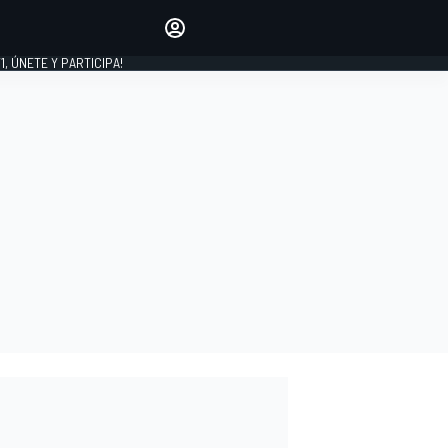
favoritos
Haz que se oiga tu voz
comentando artículos.
1, ÚNETE Y PARTICIPA!
INICIAR SESIÓN
EDICIÓN
LATINOAMÉRICA