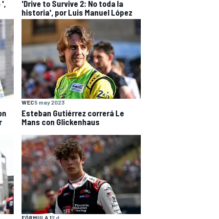
',
'Drive to Survive 2: No toda la
historia', por Luis Manuel López
WEC
5 may 2023
on
Esteban Gutiérrez correrá Le
r
Mans con Glickenhaus
FÓRMULA 1
2 d