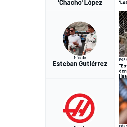
'Chacho' López
'Los
Más de
FÓRM
Esteban Gutiérrez
"Es
den
Haa
FÓRM