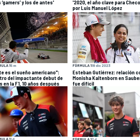
 ‘gamers’ y los de antes'
'2020, el año clave para Checo 
por Luis Manuel López
ULA 1
5 m
FÓRMULA 1
18 dic 2023
te es el sueño americano":
Esteban Gutiérrez: relación c
tro del impactante debut de
Monisha Kaltenborn en Saube
s en la F1, 10 años después
fue difícil
ULA 1
1 d
FÓRMULA 1
2 d