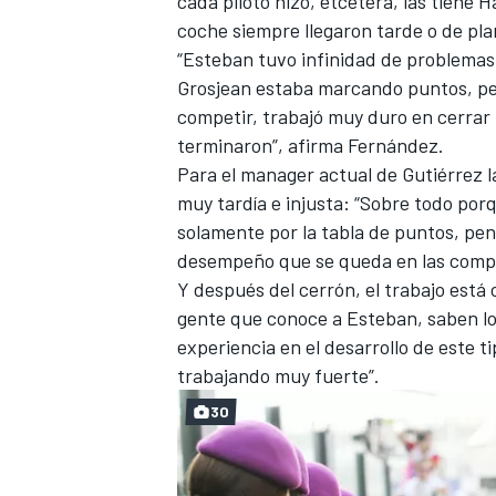
cada piloto hizo, etcétera, las tiene 
coche siempre llegaron tarde o de pla
FÓRMULA E
“Esteban tuvo infinidad de problemas
Grosjean estaba marcando puntos, pe
competir, trabajó muy duro en cerrar
terminaron”, afirma Fernández.
Para el manager actual de Gutiérrez la
muy tardía e injusta: “Sobre todo por
solamente por la tabla de puntos, pen
desempeño que se queda en las compu
Y después del cerrón, el trabajo está
gente que conoce a Esteban, saben lo
experiencia en el desarrollo de este t
WRC
trabajando muy fuerte”.
30