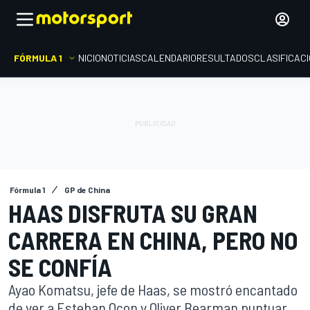
FÓRMULA 1
INICIO
NOTICIAS
CALENDARIO
RESULTADOS
CLASIFICAC
Fórmula 1
GP de China
HAAS DISFRUTA SU GRAN
CARRERA EN CHINA, PERO NO
SE CONFÍA
Ayao Komatsu, jefe de Haas, se mostró encantado
de ver a Esteban Ocon y Oliver Bearman puntuar