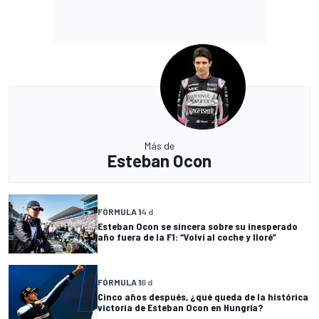
Más de
Esteban Ocon
FÓRMULA 1
4 d
Esteban Ocon se sincera sobre su inesperado
año fuera de la F1: “Volví al coche y lloré”
FÓRMULA 1
6 d
Cinco años después, ¿qué queda de la histórica
victoria de Esteban Ocon en Hungría?