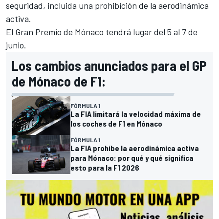
seguridad, incluida una prohibición de la aerodinámica
activa.
El Gran Premio de Mónaco tendrá lugar del 5 al 7 de
junio.
Los cambios anunciados para el GP
de Mónaco de F1:
FÓRMULA 1
La FIA limitará la velocidad máxima de
los coches de F1 en Mónaco
FÓRMULA 1
La FIA prohíbe la aerodinámica activa
para Mónaco: por qué y qué significa
esto para la F1 2026