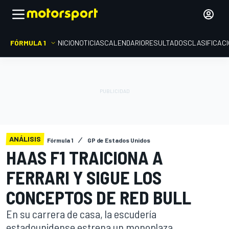
FÓRMULA 1
INICIO
NOTICIAS
CALENDARIO
RESULTADOS
CLASIFICAC
ANÁLISIS
Fórmula 1
GP de Estados Unidos
HAAS F1 TRAICIONA A
FERRARI Y SIGUE LOS
CONCEPTOS DE RED BULL
En su carrera de casa, la escudería
estadounidense estrena un monoplaza