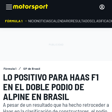
FÓRMULA 1
INICIO
NOTICIAS
CALENDARIO
RESULTADOS
CLASIFICAC
Fórmula 1
GP de Brasil
LO POSITIVO PARA HAAS F1
EN EL DOBLE PODIO DE
ALPINE EN BRASIL
A pesar de un resultado que ha hecho retroceder a
Haas en la clasificación de constructores, el podio