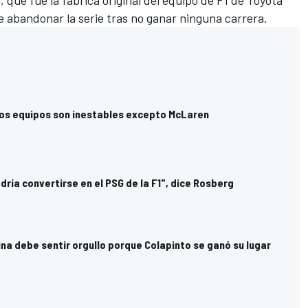
 que fue la fábrica original del equipo de F1 de Toyota
 abandonar la serie tras no ganar ninguna carrera.
los equipos son inestables excepto McLaren
dría convertirse en el PSG de la F1", dice Rosberg
na debe sentir orgullo porque Colapinto se ganó su lugar