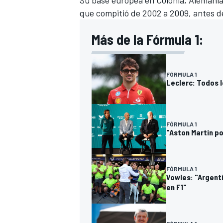
Su base europea en Colonia, Alemania,
que compitió de 2002 a 2009, antes de
Más de la Fórmula 1:
FÓRMULA 1
Leclerc: Todos 
FÓRMULA 1
"Aston Martin po
FÓRMULA 1
Vowles: "Argenti
en F1"