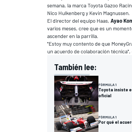
semana, la marca Toyota Gazoo Racin
FÓRMULA E
Nico Hulkenberg
y
Kevin Magnussen
.
El director del equipo Haas,
Ayao Ko
varios meses, cree que es un momento
ascender en la parrilla.
"Estoy muy contento de que MoneyG
un acuerdo de colaboración técnica", 
También lee:
FÓRMULA 1
Toyota insiste e
WRC
oficial
FÓRMULA 1
Por qué el acuer