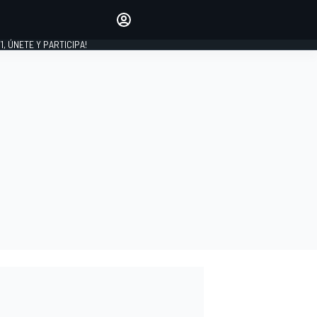
favoritos
Haz que se oiga tu voz
comentando artículos.
1, ÚNETE Y PARTICIPA!
INICIAR SESIÓN
EDICIÓN
LATINOAMÉRICA