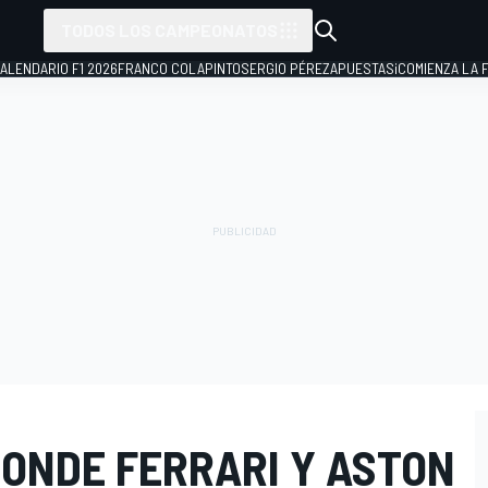
TODOS LOS CAMPEONATOS
ALENDARIO F1 2026
FRANCO COLAPINTO
SERGIO PÉREZ
APUESTAS
¡COMIENZA LA F
DONDE FERRARI Y ASTON