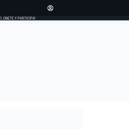
favoritos
Haz que se oiga tu voz
comentando artículos.
1, ÚNETE Y PARTICIPA!
INICIAR SESIÓN
EDICIÓN
LATINOAMÉRICA