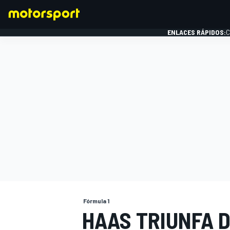
ENLACES RÁPIDOS:
C
FÓRMULA 1
Fórmula 1
HAAS TRIUNFA 