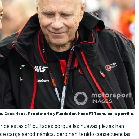
 Gene Haas, Propietario y Fundador, Haas F1 Team, en la parrilla.
ir de estas dificultades porque las nuevas piezas han
 de carga aerodinámica, pero han tenido consecuencias