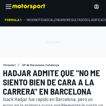
FÓRMULA 1
INICIO
NOTICIAS
CALENDARIO
RESULTADOS
CLASIFICAC
Fórmula 1
GP de Barcelona-Catalunya
HADJAR ADMITE QUE "NO ME
SIENTO BIEN DE CARA A LA
CARRERA" EN BARCELONA
Isack Hadjar fue rápido en Barcelona, pero un
error en la primera curva posiblemente le costó un