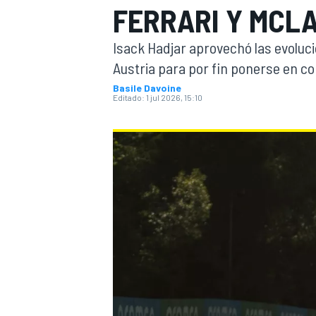
FERRARI Y MCL
INDYCAR
Isack Hadjar aprovechó las evoluc
Austria para por fin ponerse en co
Basile Davoine
Editado:
1 jul 2026, 15:10
MOTOGP