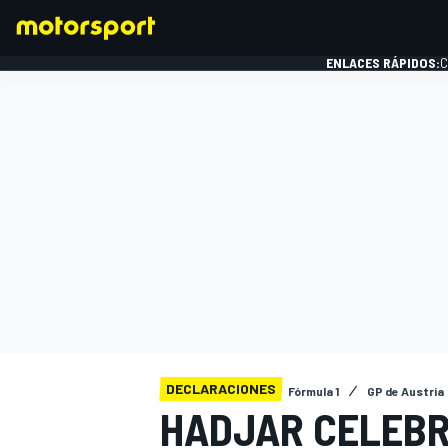
ENLACES RÁPIDOS:
C
FÓRMULA 1
DECLARACIONES
Fórmula 1
GP de Austria
HADJAR CELEBR