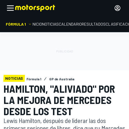
FÓRMULA 1
INICIO
NOTICIAS
CALENDARIO
RESULTADOS
CLASIFICAC
NOTICIAS
Fórmula 1
GP de Australia
HAMILTON, "ALIVIADO" POR
LA MEJORA DE MERCEDES
DESDE LOS TEST
Lewis Hamilton, después de liderar las dos
primeras sesiones de libres, dice que su Mercedes