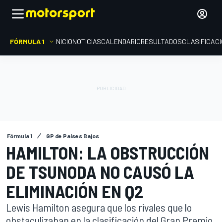
FÓRMULA 1
INICIO
NOTICIAS
CALENDARIO
RESULTADOS
CLASIFICAC
Fórmula 1
GP de Países Bajos
HAMILTON: LA OBSTRUCCIÓN
DE TSUNODA NO CAUSÓ LA
ELIMINACIÓN EN Q2
Lewis Hamilton asegura que los rivales que lo
obstaculizaban en la clasificación del Gran Premio