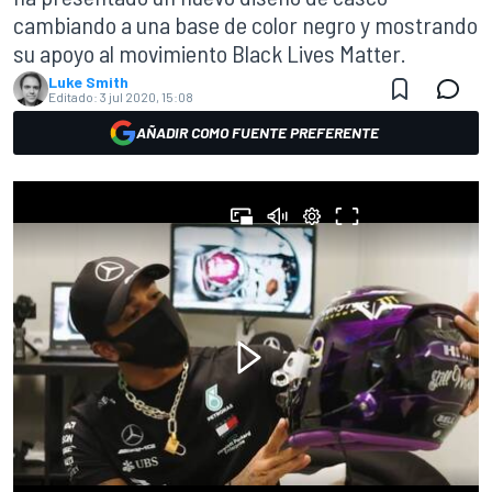
cambiando a una base de color negro y mostrando
su apoyo al movimiento Black Lives Matter.
Luke Smith
Editado:
3 jul 2020, 15:08
AÑADIR COMO FUENTE PREFERENTE