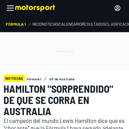
FÓRMULA 1
INICIO
NOTICIAS
CALENDARIO
RESULTADOS
CLASIFICAC
NOTICIAS
Fórmula 1
GP de Australia
HAMILTON "SORPRENDIDO"
DE QUE SE CORRA EN
AUSTRALIA
El campeón del mundo Lewis Hamilton dice que es
"chocante" que la Fórmula 1 haya seguido adelante