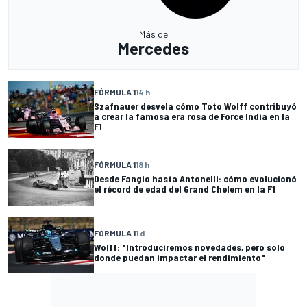
Más de
Mercedes
FÓRMULA 1
14 h
Szafnauer desvela cómo Toto Wolff contribuyó
a crear la famosa era rosa de Force India en la
F1
FÓRMULA 1
18 h
Desde Fangio hasta Antonelli: cómo evolucionó
el récord de edad del Grand Chelem en la F1
FÓRMULA 1
1 d
Wolff: "Introduciremos novedades, pero solo
donde puedan impactar el rendimiento"