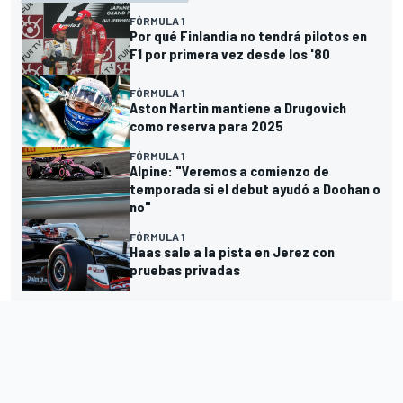
FÓRMULA 1
Por qué Finlandia no tendrá pilotos en
F1 por primera vez desde los '80
FÓRMULA 1
Aston Martin mantiene a Drugovich
como reserva para 2025
FÓRMULA 1
Alpine: "Veremos a comienzo de
temporada si el debut ayudó a Doohan o
no"
FÓRMULA 1
Haas sale a la pista en Jerez con
pruebas privadas