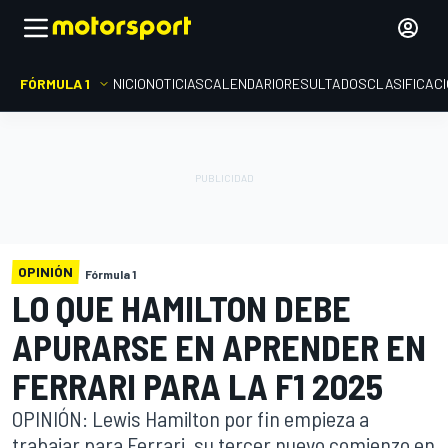
FÓRMULA 1
INICIO
NOTICIAS
CALENDARIO
RESULTADOS
CLASIFICAC
OPINIÓN
Fórmula 1
LO QUE HAMILTON DEBE
APURARSE EN APRENDER EN
FERRARI PARA LA F1 2025
OPINIÓN: Lewis Hamilton por fin empieza a
trabajar para Ferrari, su tercer nuevo comienzo en