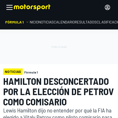
FÓRMULA 1
INICIO
NOTICIAS
CALENDARIO
RESULTADOS
CLASIFICAC
NOTICIAS
Fórmula 1
HAMILTON DESCONCERTADO
POR LA ELECCIÓN DE PETROV
COMO COMISARIO
Lewis Hamilton dijo no entender por qué la FIA ha
elegido a Vitaly Petrov como piloto comisario para