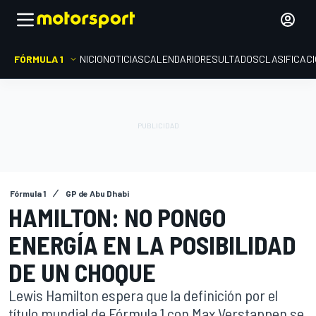
FÓRMULA 1
INICIO
NOTICIAS
CALENDARIO
RESULTADOS
CLASIFICAC
Fórmula 1
GP de Abu Dhabi
HAMILTON: NO PONGO
ENERGÍA EN LA POSIBILIDAD
DE UN CHOQUE
Lewis Hamilton espera que la definición por el
título mundial de Fórmula 1 con Max Verstappen se