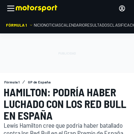
FÓRMULA 1
INICIO
NOTICIAS
CALENDARIO
RESULTADOS
CLASIFICAC
Fórmula 1
GP de España
HAMILTON: PODRÍA HABER
LUCHADO CON LOS RED BULL
EN ESPAÑA
Lewis Hamilton cree que podría haber batallado
contra los Red Bull en el Gran Premio de España