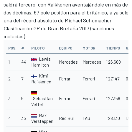
saldrá tercero, con Raikkonen aventajándole en más de
dos décimas. 67 pole position para el británico, a ya solo
una del récord absoluto de Michael Schumacher.
Clasificación GP de Gran Bretaña 2017 (sanciones
incluidas):
POS.
#
PILOTO
EQUIPO
MOTOR
TIEMPO
GA
Lewis
1
44
Mercedes
Mercedes
1'26.600
Hamilton
Kimi
2
7
Ferrari
Ferrari
1'27.147
0.5
Raikkonen
3
5
Sebastian
Ferrari
Ferrari
1'27.356
0.7
Vettel
Max
4
33
Red Bull
TAG
1'28.130
1.5
Verstappen