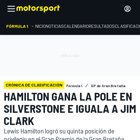
FÓRMULA 1
INICIO
NOTICIAS
CALENDARIO
RESULTADOS
CLASIFICAC
CRÓNICA DE CLASIFICACIÓN
Fórmula 1
GP de Gran Bretaña
HAMILTON GANA LA POLE EN
SILVERSTONE E IGUALA A JIM
CLARK
Lewis Hamilton logró su quinta posición de
privilegio en el Gran Premio de la Gran Bretaña