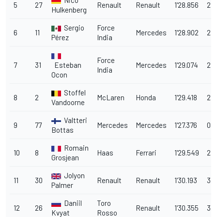
Nico
5
27
Renault
Renault
1'28.856
2.2
Hulkenberg
Sergio
Force
6
11
Mercedes
1'28.902
2.3
Pérez
India
Force
7
31
Esteban
Mercedes
1'29.074
2.
India
Ocon
Stoffel
8
2
McLaren
Honda
1'29.418
2.8
Vandoorne
Valtteri
9
77
Mercedes
Mercedes
1'27.376
0.7
Bottas
Romain
10
8
Haas
Ferrari
1'29.549
2.
Grosjean
Jolyon
11
30
Renault
Renault
1'30.193
3.5
Palmer
Daniil
Toro
12
26
Renault
1'30.355
3.7
Kvyat
Rosso