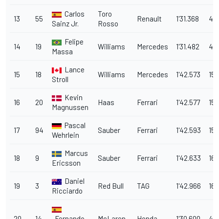
Carlos
Toro
13
55
Renault
1'31.368
4.7
Sainz Jr.
Rosso
Felipe
14
19
Williams
Mercedes
1'31.482
4.
Massa
Lance
15
18
Williams
Mercedes
1'42.573
15.
Stroll
Kevin
16
20
Haas
Ferrari
1'42.577
15.
Magnussen
Pascal
17
94
Sauber
Ferrari
1'42.593
15.
Wehrlein
Marcus
18
9
Sauber
Ferrari
1'42.633
16.
Ericsson
Daniel
19
3
Red Bull
TAG
1'42.966
16.
Ricciardo
20
14
Fernando
McLaren
Honda
1'30.600
4.0