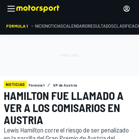
FÓRMULA 1
INICIO
NOTICIAS
CALENDARIO
RESULTADOS
CLASIFICAC
NOTICIAS
Fórmula 1
GP de Austria
HAMILTON FUE LLAMADO A
VER A LOS COMISARIOS EN
AUSTRIA
Lewis Hamilton corre el riesgo de ser penalizado
en la parrilla del Gran Premio de Austria del