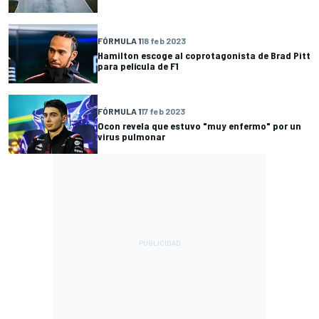
FÓRMULA 1
18 feb 2023
Hamilton escoge al coprotagonista de Brad Pitt
para película de F1
FÓRMULA 1
17 feb 2023
Ocon revela que estuvo "muy enfermo" por un
virus pulmonar