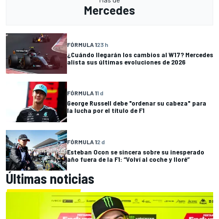
Mercedes
FÓRMULA 1
23 h
¿Cuándo llegarán los cambios al W17? Mercedes
alista sus últimas evoluciones de 2026
FÓRMULA 1
1 d
George Russell debe "ordenar su cabeza" para
la lucha por el título de F1
FÓRMULA 1
2 d
Esteban Ocon se sincera sobre su inesperado
año fuera de la F1: “Volví al coche y lloré”
Últimas noticias