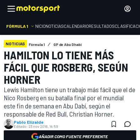
FÓRMULA 1
INICIO
NOTICIAS
CALENDARIO
RESULTADOS
CLASIFICAC
NOTICIAS
Fórmula 1
GP de Abu Dhabi
HAMILTON LO TIENE MÁS
FÁCIL QUE ROSBERG, SEGÚN
HORNER
Lewis Hamilton tiene un trabajo más fácil que el de
Nico Rosberg en su batalla final por el mundial
este fin de semana en Abu Dabi, según el
responsable de Red Bull, Christian Horner.
Pablo Elizalde
Editado:
23 nov 2016, 14:59
AÑADIR COMO FUENTE PREFERENTE