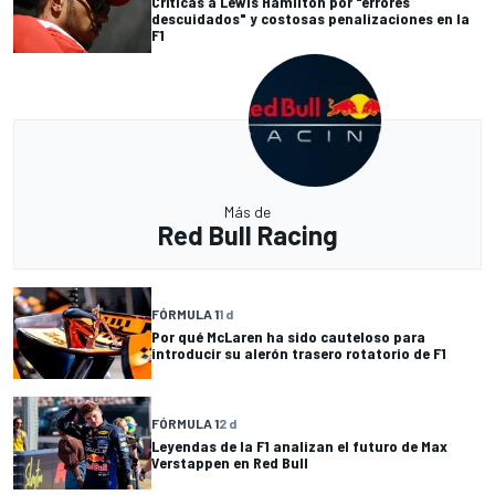
Críticas a Lewis Hamilton por "errores
descuidados" y costosas penalizaciones en la
F1
Más de
Red Bull Racing
FÓRMULA 1
1 d
Por qué McLaren ha sido cauteloso para
introducir su alerón trasero rotatorio de F1
FÓRMULA 1
2 d
Leyendas de la F1 analizan el futuro de Max
Verstappen en Red Bull