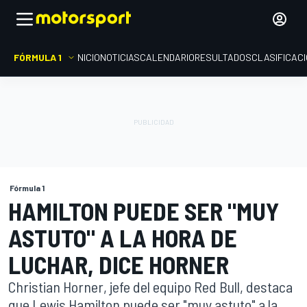
FÓRMULA 1
INICIO
NOTICIAS
CALENDARIO
RESULTADOS
CLASIFICAC
Fórmula 1
HAMILTON PUEDE SER "MUY
ASTUTO" A LA HORA DE
LUCHAR, DICE HORNER
Christian Horner, jefe del equipo Red Bull, destaca
que Lewis Hamilton puede ser "muy astuto" a la