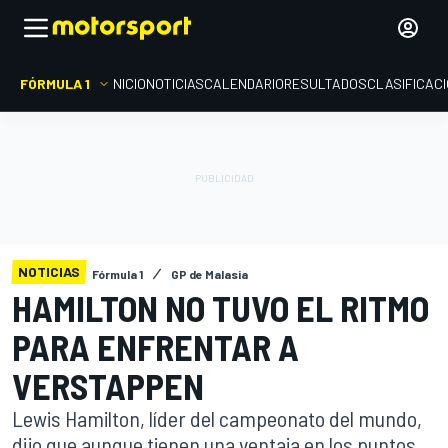
FÓRMULA 1
INICIO
NOTICIAS
CALENDARIO
RESULTADOS
CLASIFICAC
NOTICIAS
Fórmula 1
GP de Malasia
HAMILTON NO TUVO EL RITMO
PARA ENFRENTAR A
VERSTAPPEN
Lewis Hamilton, líder del campeonato del mundo,
dijo que aunque tienen una ventaja en los puntos