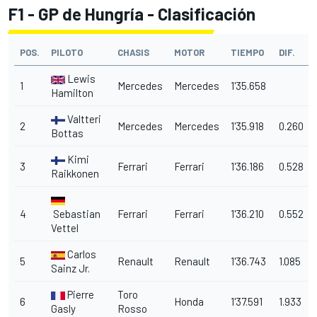
F1 - GP de Hungría - Clasificación
POS.
PILOTO
CHASIS
MOTOR
TIEMPO
DIF.
Lewis
1
Mercedes
Mercedes
1'35.658
Hamilton
Valtteri
2
Mercedes
Mercedes
1'35.918
0.260
Bottas
Kimi
3
Ferrari
Ferrari
1'36.186
0.528
Raikkonen
4
Sebastian
Ferrari
Ferrari
1'36.210
0.552
Vettel
Carlos
5
Renault
Renault
1'36.743
1.085
Sainz Jr.
Pierre
Toro
6
Honda
1'37.591
1.933
Gasly
Rosso