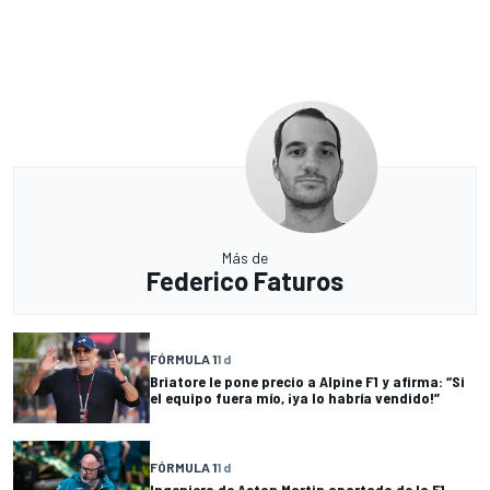
Más de
Federico Faturos
FÓRMULA 1
1 d
Briatore le pone precio a Alpine F1 y afirma: “Si
el equipo fuera mío, ¡ya lo habría vendido!”
FÓRMULA 1
1 d
Ingeniero de Aston Martin apartado de la F1