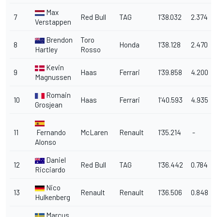
Max
7
Red Bull
TAG
1'38.032
2.374
Verstappen
Brendon
Toro
8
Honda
1'38.128
2.470
Hartley
Rosso
Kevin
9
Haas
Ferrari
1'39.858
4.200
Magnussen
Romain
10
Haas
Ferrari
1'40.593
4.935
Grosjean
11
Fernando
McLaren
Renault
1'35.214
-
Alonso
Daniel
12
Red Bull
TAG
1'36.442
0.784
Ricciardo
Nico
13
Renault
Renault
1'36.506
0.848
Hulkenberg
Marcus