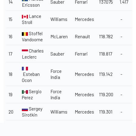
14
Sauber
Ferrari
1'37.075
1.417
Ericsson
Lance
15
Williams
Mercedes
-
Stroll
Stoffel
16
McLaren
Renault
1'18.782
-
Vandoorne
Charles
17
Sauber
Ferrari
1'18.817
-
Leclerc
Force
18
Esteban
Mercedes
1'19.142
-
India
Ocon
Sergio
Force
19
Mercedes
1'19.200
-
Perez
India
Sergey
20
Williams
Mercedes
1'19.301
-
Sirotkin