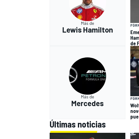
Más de
FÓRM
Lewis Hamilton
Eme
Hami
de F
Más de
FÓRM
Mercedes
Wol
nov
pue
Últimas noticias