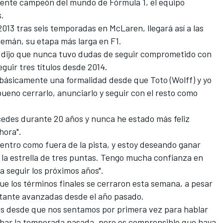
igente campeón del mundo de Fórmula 1, el equipo
s.
013 tras seis temporadas en McLaren, llegará así a las
emán, su etapa más larga en F1.
n dijo que nunca tuvo dudas de seguir comprometido con
guir tres títulos desde 2014.
 básicamente una formalidad desde que Toto (Wolff) y yo
bueno cerrarlo, anunciarlo y seguir con el resto como
rcedes durante 20 años y nunca he estado más feliz
hora".
entro como fuera de la pista, y estoy deseando ganar
n la estrella de tres puntas. Tengo mucha confianza en
a seguir los próximos años".
que los términos finales se cerraron esta semana, a pesar
stante avanzadas desde el año pasado.
is desde que nos sentamos por primera vez para hablar
cabar la temporada pasada, pero es comprensible que haya