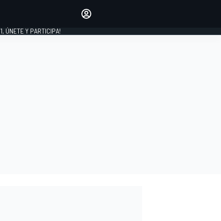
favoritos
Haz que se oiga tu voz
comentando artículos.
1, ÚNETE Y PARTICIPA!
INICIAR SESIÓN
EDICIÓN
LATINOAMÉRICA