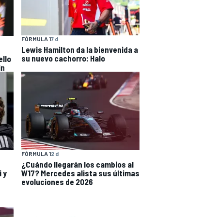
FÓRMULA 1
7 d
Lewis Hamilton da la bienvenida a
su nuevo cachorro: Halo
ello
in
FÓRMULA 1
2 d
¿Cuándo llegarán los cambios al
i y
W17? Mercedes alista sus últimas
evoluciones de 2026