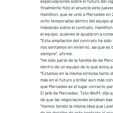
especulaciones sobre el futuro del v
FÓRMULA E
finalmente hizo el anuncio este jueve
Hamilton, que se unió a Mercedes en 2
ocho temporadas dentro del equipo al
Hablando sobre el contrato, Hamilto
el equipo, quienes le ayudaron a conse
"Esta ampliación del contrato ha sido
nos sentamos en invierno, así que es 
siempre", afirmó.
"He sido parte de la familia de de Me
dentro de un equipo de lo que estoy a
"Estamos en la misma sintonía tanto d
más en el futuro y brillar aún más co
WRC
que Mercedes es el lugar correcto par
El jefe de Mercedes, Toto Wolff, dijo 
de que las negociaciones estaban ba
"Hemos tenido la misma idea que Lew
de los detalles de este contrato al a