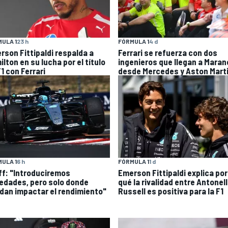
ULA 1
23 h
FÓRMULA 1
4 d
rson Fittipaldi respalda a
Ferrari se refuerza con dos
lton en su lucha por el título
ingenieros que llegan a Maran
1 con Ferrari
desde Mercedes y Aston Mart
ULA 1
6 h
FÓRMULA 1
1 d
ff: "Introduciremos
Emerson Fittipaldi explica por
edades, pero solo donde
qué la rivalidad entre Antonell
dan impactar el rendimiento"
Russell es positiva para la F1