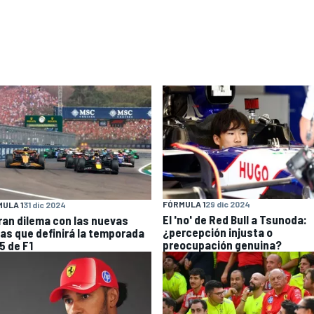
FÓRMULA 1
29 dic 2024
ULA 1
31 dic 2024
El 'no' de Red Bull a Tsunoda:
gran dilema con las nuevas
¿percepción injusta o
las que definirá la temporada
preocupación genuina?
5 de F1