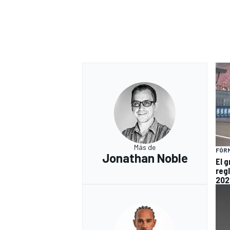
Más de
FÓRM
Jonathan Noble
El 
reg
202