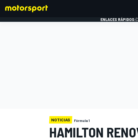
ENLACES RÁPIDOS:
C
FÓRMULA 1
NOTICIAS
Fórmula 1
HAMILTON RENO