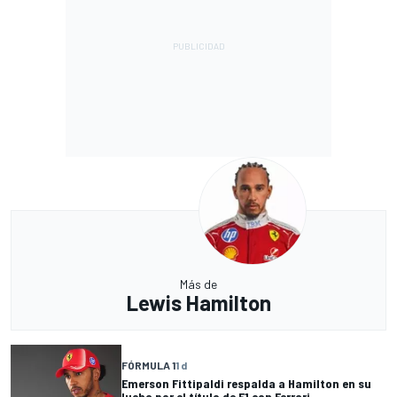
Más de
Lewis Hamilton
FÓRMULA 1
1 d
Emerson Fittipaldi respalda a Hamilton en su
lucha por el título de F1 con Ferrari