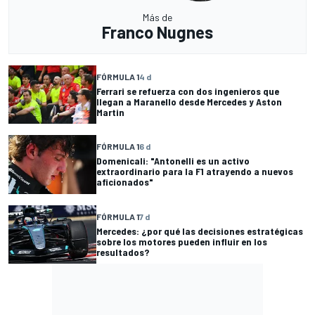
Más de
Franco Nugnes
FÓRMULA 1
4 d
Ferrari se refuerza con dos ingenieros que
llegan a Maranello desde Mercedes y Aston
Martin
FÓRMULA 1
6 d
Domenicali: "Antonelli es un activo
extraordinario para la F1 atrayendo a nuevos
aficionados"
FÓRMULA 1
7 d
Mercedes: ¿por qué las decisiones estratégicas
sobre los motores pueden influir en los
resultados?