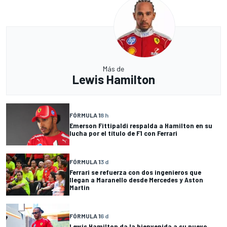
Más de
Lewis Hamilton
FÓRMULA 1
8 h
Emerson Fittipaldi respalda a Hamilton en su
lucha por el título de F1 con Ferrari
FÓRMULA 1
3 d
Ferrari se refuerza con dos ingenieros que
llegan a Maranello desde Mercedes y Aston
Martin
FÓRMULA 1
6 d
Lewis Hamilton da la bienvenida a su nuevo