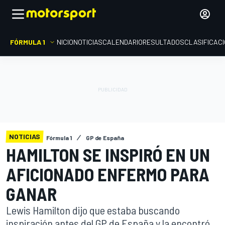
FÓRMULA 1
INICIO
NOTICIAS
CALENDARIO
RESULTADOS
CLASIFICAC
NOTICIAS
Fórmula 1
GP de España
HAMILTON SE INSPIRÓ EN UN
AFICIONADO ENFERMO PARA
GANAR
Lewis Hamilton dijo que estaba buscando
inspiración antes del GP de España y la encontró