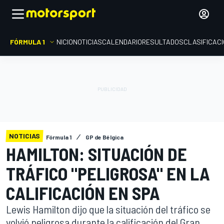
FÓRMULA 1
INICIO
NOTICIAS
CALENDARIO
RESULTADOS
CLASIFICAC
NOTICIAS
Fórmula 1
GP de Bélgica
HAMILTON: SITUACIÓN DE
TRÁFICO "PELIGROSA" EN LA
CALIFICACIÓN EN SPA
Lewis Hamilton dijo que la situación del tráfico se
volvió peligrosa durante la calificación del Gran